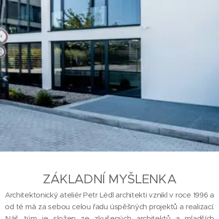
ZÁKLADNÍ MYŠLENKA
Architektonický ateliér Petr Lédl architekti vznikl v roce 1996 a
od té má za sebou celou řadu úspěšných projektů a realizací.
Náš tým je složen ze zkušených architektů a mladších