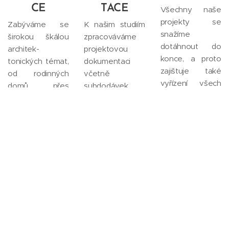
CE
TACE
Všechny naše
projekty se
Zabýváme se
K našim studiím
snažíme
širokou škálou
zpracováváme
dotáhnout do
architek-
projektovou
konce, a proto
tonických témat,
dokumentaci
zajištuje také
od rodinných
včetně
vyřízení všech
domů, přes
subdodávek
povolení a
bytové a
všech profesí,
autorský dozor
polyfunkční, až
průzkumů a
přímo na stavbě.
po sportovní
měření. Součástí
centra a
dokumentace
zastavovací
může být i
studie.
fyzický 3D
model.
© 2020 Petr Lédl architekti, Evropská 1723/61, 160 00 Praha 6