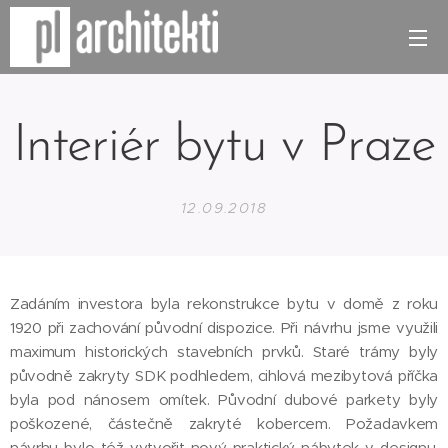
Interiér bytu v
Praze
12.09.2018
Zadáním investora byla rekonstrukce bytu v domě z roku
1920 při zachování původní dispozice. Při návrhu jsme využili
maximum historických stavebních prvků. Staré trámy byly
původně zakryty SDK podhledem, cihlová mezibytová příčka
byla pod nánosem omítek. Původní dubové parkety byly
poškozené, částečně zakryté kobercem. Požadavkem
návrhu bylo též vytvořit nový praktický nábytek v designu,